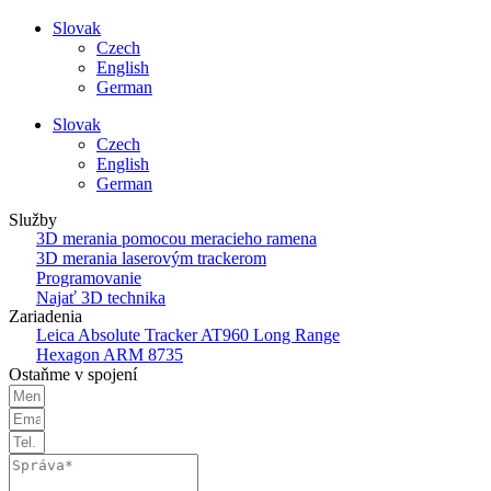
Slovak
Czech
English
German
Slovak
Czech
English
German
Služby
3D merania pomocou meracieho ramena
3D merania laserovým trackerom
Programovanie
Najať 3D technika
Zariadenia
Leica Absolute Tracker AT960 Long Range
Hexagon ARM 8735
Ostaňme v spojení