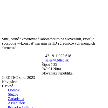
Sme jediné akreditované laboratórium na Slovensku, ktoré je
spôsobilé vykonávať merania na 3D súradnicových meracích
skeneroch.
+421 911 922 618
sales@3dtec.sk
Šípová 35
949 01 Nitra
Slovenská republika
© 3DTEC s.r.o. 2023
Navigácia
Hlavné
Domov
Služby
Zariadenia
Akreditácia
Prípadová štúdia