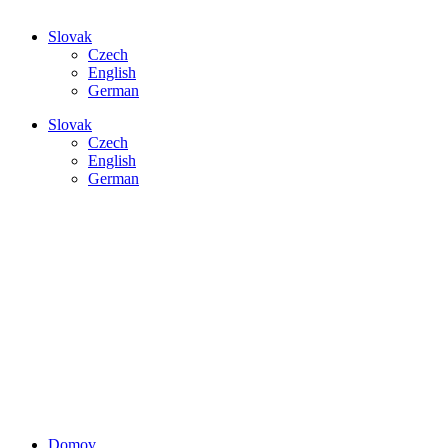
Slovak
Czech
English
German
Slovak
Czech
English
German
DOMOV
Hlavná stránka
SLUŽBY
Merania, technik
ZARIADENIA
Kúpa, prenájom
AKREDITÁCIA
Certifikáty, rozsah
PRÍPADOVÁ ŠTÚDIA
Naše novinky
KONTAKT
Spojme sa
Domov